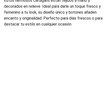
Estos hermosos cardigans están tejidos a mano y
decorados en relieve. Ideal para darle un toque fresco y
femenino a tu look, su diseño único y botones añaden
encanto y originalidad. Perfecto para días frescos o para
destacar tu estilo en cualquier ocasión.
ContÁctANOS
Estamos aquí para ayudarte con cualquier consulta.
SÍGUENOS
info@marwilstore.com