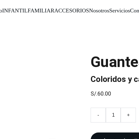
o
INFANTIL
FAMILIAR
ACCESORIOS
Nosotros
Servicios
Con
Guante
Coloridos y c
S/.60.00
-
+