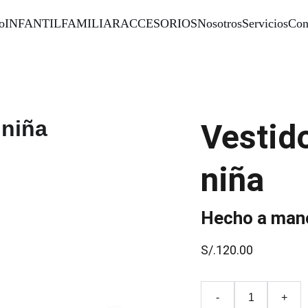
o
INFANTIL
FAMILIAR
ACCESORIOS
Nosotros
Servicios
Con
Vestid
niña
Hecho a mano
S/.120.00
-
+